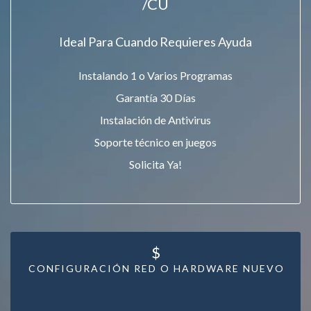
/CU
Ideal Para Cuando Requieres Ayuda
Instalando 1 o Varios Programas
Garantía 30 Días
Instalación de Antivirus
Soporte técnico en juegos
Solicita Ya!
$
CONFIGURACIÓN RED O HARDWARE NUEVO