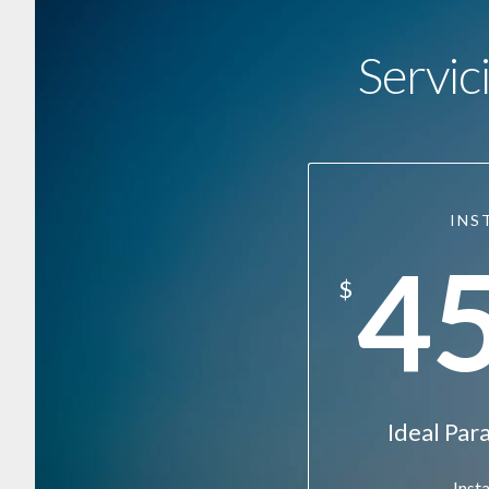
Servic
INS
4
$
Ideal Pa
Inst