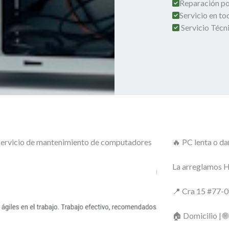
Reparación por
Servicio en t
Servicio Técn
o servicio de mantenimiento de computadores
🔥 PC lenta o d
La arreglamos
📍 Cra 15 #77-0
🏠 Domicilio | 