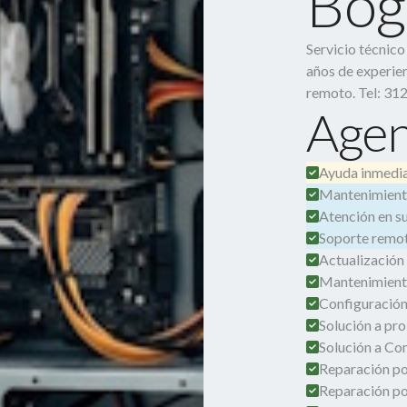
Bog
Servicio técnic
años de experien
remoto. Tel: 31
Agen
Ayuda inmedia
Mantenimient
Atención en su 
Soporte remot
Actualización
Mantenimient
Configuración
Solución a pro
Solución a Co
Reparación por
Reparación po