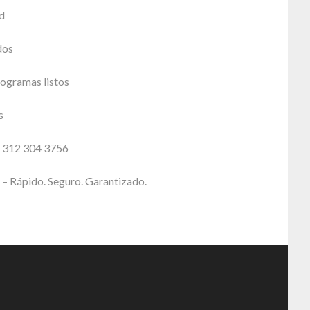
d
dos
ogramas listos
s
: 312 304 3756
– Rápido. Seguro. Garantizado.