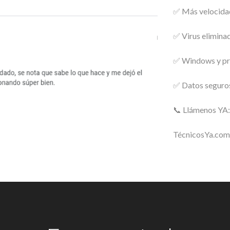
✅ Más velocida
✅ Virus elimina
✅ Windows y pr
✅ Datos seguro
📞 Llámenos YA
TécnicosYa.com 