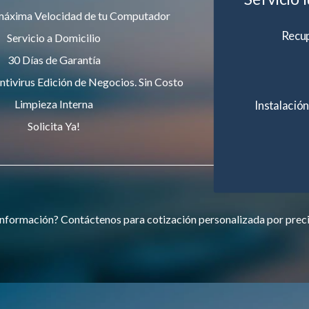
máxima Velocidad de tu Computador
Recup
Servicio a Domicilio
30 Días de Garantía
ntivirus Edición de Negocios. Sin Costo
Limpieza Interna
Instalación
Solicita Ya!
nformación? Contáctenos para cotización personalizada por prec