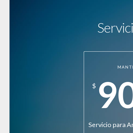
Servic
MANT
9
$
Servicio para A