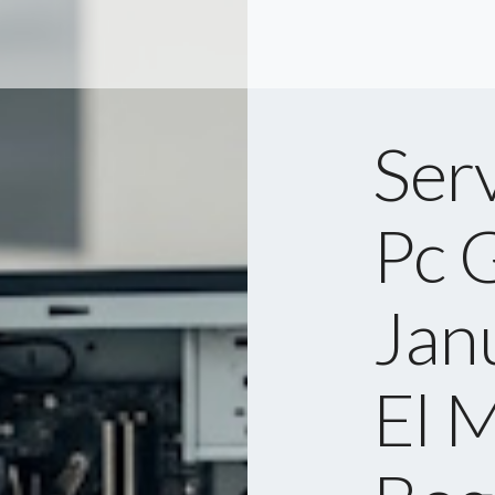
Serv
Pc 
Jan
El M