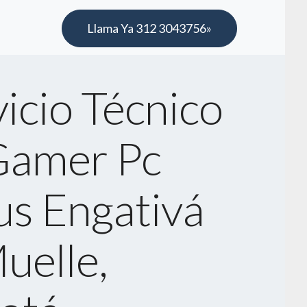
Llama Ya 312 3043756»
icio Técnico
Gamer Pc
us Engativá
uelle,