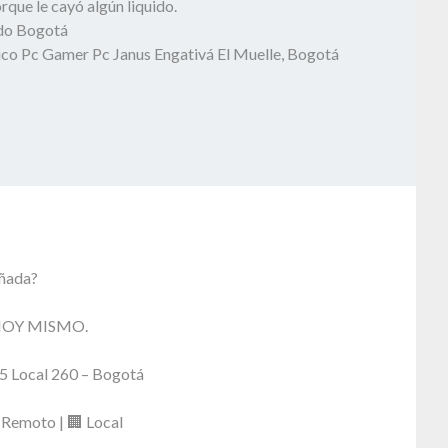
que le cayó algún liquido.
odo Bogotá
ico Pc Gamer Pc Janus Engativá El Muelle, Bogotá
añada?
 HOY MISMO.
5 Local 260 – Bogotá
 Remoto | 🏢 Local