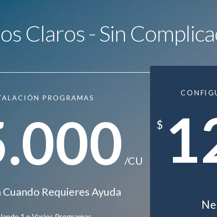
ios Claros - Sin Complica
CONFIG
TALACIÓN PROGRAMAS
1
5.000
$
/CU
ra Cuando Requieres Ayuda
Nec
alando 1 o Varios Programas