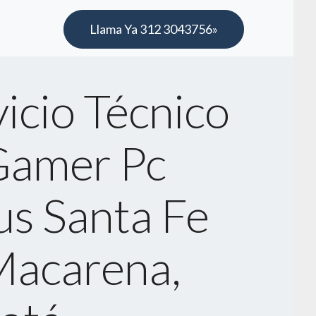
Llama Ya 312 3043756»
icio Técnico
Gamer Pc
us Santa Fe
Macarena,