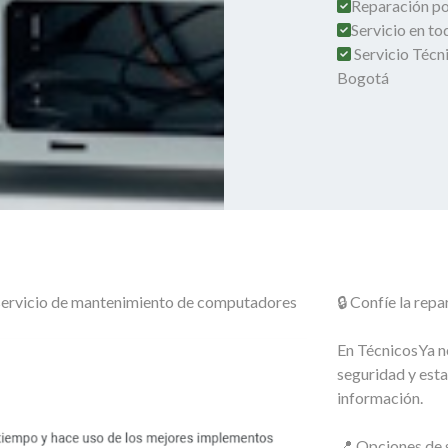
Reparación por
Servicio en t
Servicio Técn
Bogotá
o servicio de mantenimiento de computadores
🔒 Confíe la re
En TécnicosYa no
seguridad y esta
información.
📍 Opciones de s