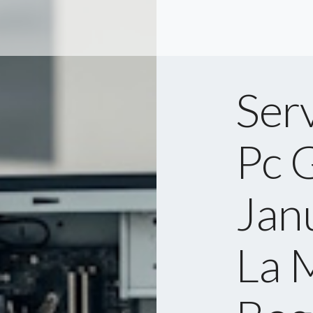
Serv
Pc 
Jan
La 