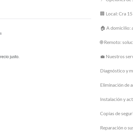
🏢 Local: Cra 1
🏠 A domicilio: 
🌐 Remoto: soluc
💼 Nuestros serv
Diagnóstico y m
Eliminación de a
Instalación y ac
Copias de seguri
Reparación o su