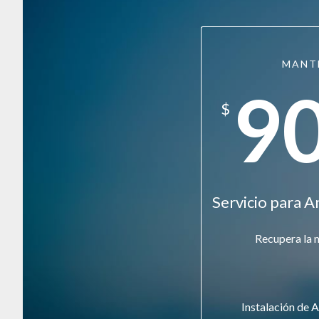
MANT
9
$
Servicio para A
Recupera la 
Instalación de A