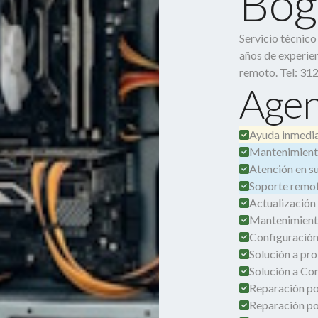
Bog
Servicio técnic
años de experien
remoto. Tel: 31
Agen
Ayuda inmedia
Mantenimient
Atención en su 
Soporte remot
Actualización
Mantenimient
Configuración
Solución a pro
Solución a Co
Reparación por
Reparación po