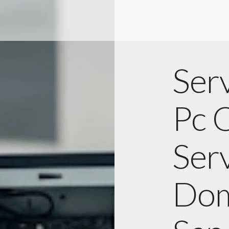
Serv
Pc 
Serv
Dom