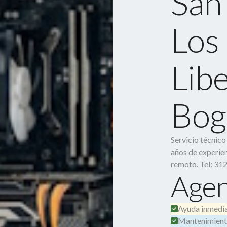
San
Los
Lib
Bog
Servicio técnic
años de experien
remoto. Tel: 31
Agen
Ayuda inmedia
Mantenimient