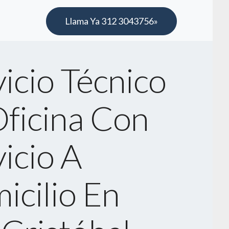
Llama Ya 312 3043756»
icio Técnico
Oficina Con
icio A
icilio En