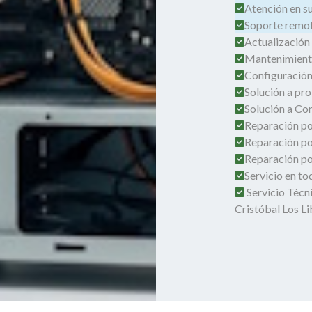
Atención en su 
Soporte remot
Actualización
Mantenimient
Configuración
Solución a pro
Solución a Co
Reparación por
Reparación po
Reparación por
Servicio en t
Servicio Técn
Cristóbal Los L