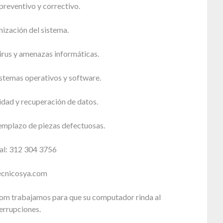
reventivo y correctivo.
ización del sistema.
irus y amenazas informáticas.
istemas operativos y software.
idad y recuperación de datos.
emplazo de piezas defectuosas.
al: 312 304 3756
tecnicosya.com
om trabajamos para que su computador rinda al
errupciones.