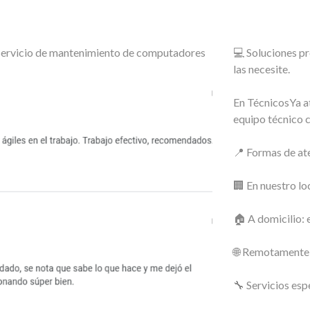
o servicio de mantenimiento de computadores
💻 Soluciones p
las necesite.
En TécnicosYa a
equipo técnico 
📍 Formas de at
🏢 En nuestro lo
🏠 A domicilio: 
🌐 Remotamente: 
🔧 Servicios esp