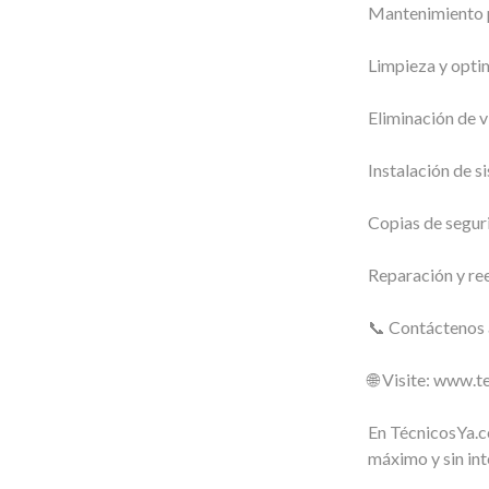
Mantenimiento p
Limpieza y optim
Eliminación de v
Instalación de s
Copias de segur
Reparación y re
📞 Contáctenos 
🌐 Visite: www.
En TécnicosYa.c
máximo y sin int