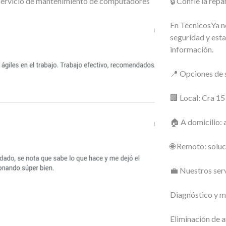
o servicio de mantenimiento de computadores
🔒 Confíe la re
En TécnicosYa no
seguridad y esta
información.
📍 Opciones de s
🏢 Local: Cra 1
🏠 A domicilio: 
🌐 Remoto: soluc
💼 Nuestros serv
Diagnóstico y m
Eliminación de a