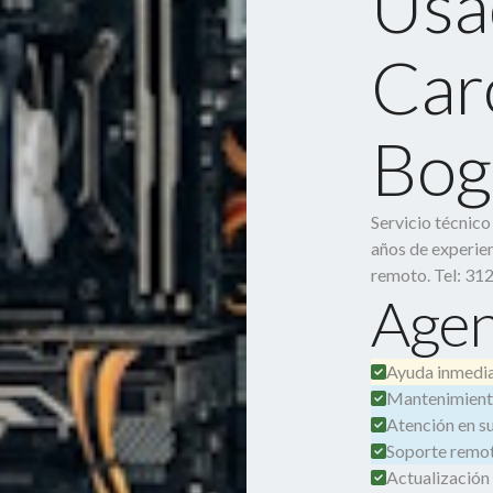
Usa
Caro
Bog
Servicio técnic
años de experien
remoto. Tel: 31
Agen
Ayuda inmedia
Mantenimient
Atención en su 
Soporte remot
Actualización