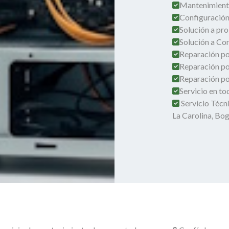
Mantenimient
Configuración
Solución a pro
Solución a Co
Reparación por
Reparación po
Reparación por
Servicio en t
Servicio Técn
La Carolina, Bo