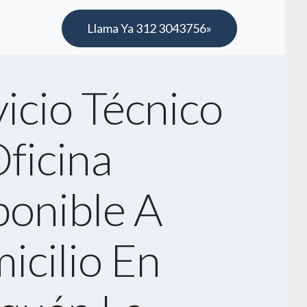
Llama Ya 312 3043756»
icio Técnico
ficina
ponible A
icilio En