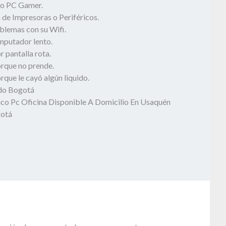
o PC Gamer.
 de Impresoras o Periféricos.
blemas con su Wifi.
mputador lento.
 pantalla rota.
rque no prende.
que le cayó algún liquido.
odo Bogotá
ico Pc Oficina Disponible A Domicilio En Usaquén
gotá