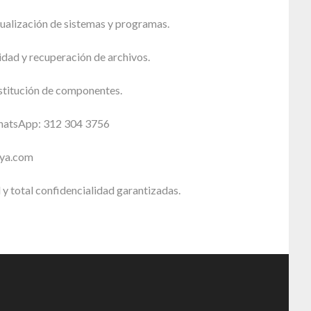
tualización de sistemas y programas.
dad y recuperación de archivos.
stitución de componentes.
WhatsApp: 312 304 3756
sya.com
 y total confidencialidad garantizadas.