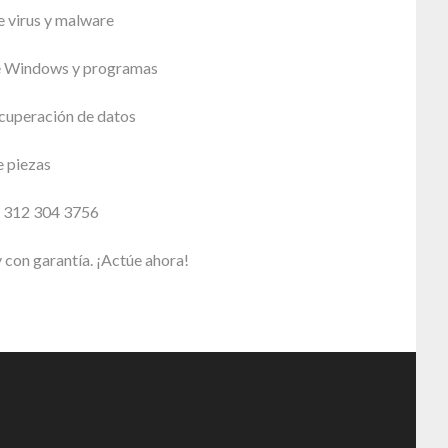
e virus y malware
de Windows y programas
cuperación de datos
 piezas
: 312 304 3756
 con garantía. ¡Actúe ahora!