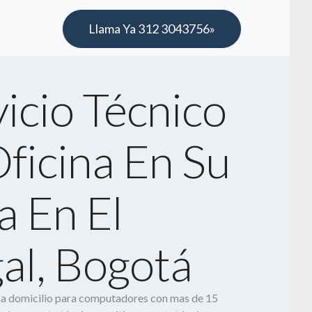
Llama Ya 312 3043756»
icio Técnico
ficina En Su
a En El
al, Bogotá
o a domicilio para computadores con mas de 15