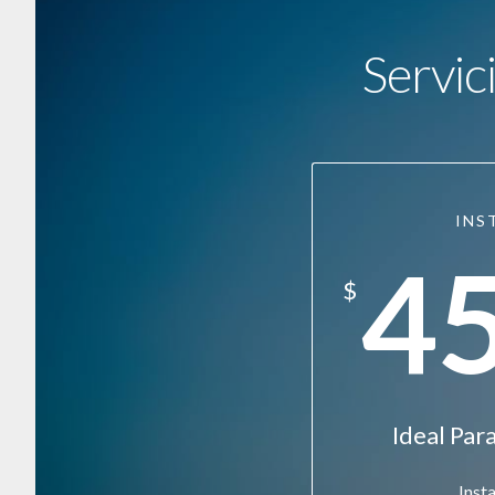
Servic
INS
4
$
Ideal Pa
Inst