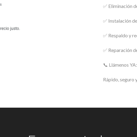
✅ Eliminación d
✅ Instalación 
✅ Respaldo y re
✅ Reparación de
📞 Llámenos YA
Rápido, seguro y