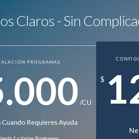
ios Claros - Sin Complica
CONFIG
TALACIÓN PROGRAMAS
1
5.000
$
/CU
ra Cuando Requieres Ayuda
Nec
alando 1 o Varios Programas