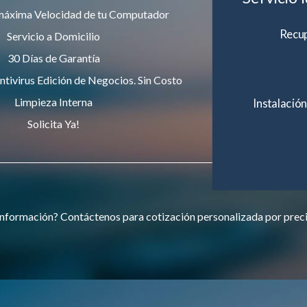
máxima Velocidad de tu Computador
Recup
Servicio a Domicilio
30 Días de Garantía
ntivirus Edición de Negocios. Sin Costo
Limpieza Interna
Instalación
Solicita Ya!
nformación? Contáctenos para cotización personalizada por prec