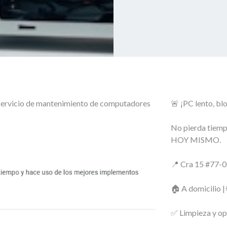
o servicio de mantenimiento de computadores
🚨 ¡PC lento, bl
No pierda tiemp
HOY MISMO.
📍 Cra 15 #77-0
🏠 A domicilio |
✅ Limpieza y op