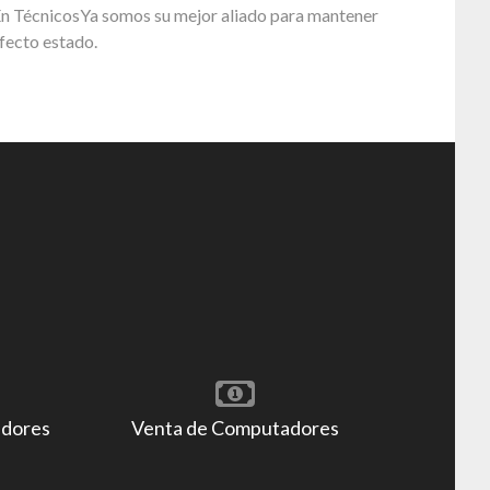
En TécnicosYa somos su mejor aliado para mantener
fecto estado.
adores
Venta de Computadores