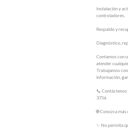
Instalación y ac
controladores.
Respaldo y recu
Diagnóstico, re
Contamos con un
atender cualquie
Trabajamos con 
información, ga
📞 Contáctenos
3756
🌐 Conozca más
✨ No permita qu