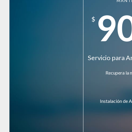
MANT
9
$
Servicio para A
Recupera la 
Instalación de A