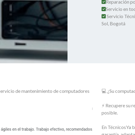
Reparación por
Servicio en t
Servicio Técni
Sol, Bogotá
o servicio de mantenimiento de computadores
💻 ¿Su computado
⚡ Recupere su r
posible.
En TécnicosYa b
garantía, adapt