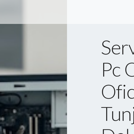
Serv
Pc O
Ofi
Tunj