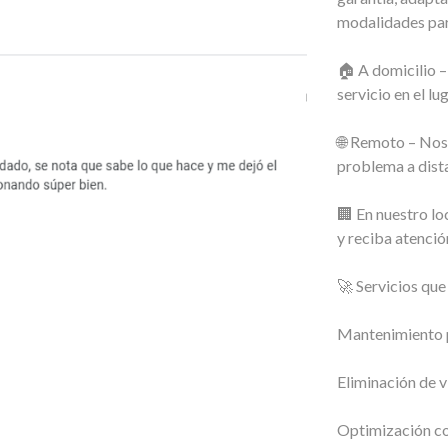
modalidades pa
🏠 A domicilio –
servicio en el lug
🌐 Remoto – Nos
problema a dista
🏢 En nuestro lo
y reciba atenció
🚀 Servicios qu
Mantenimiento p
Eliminación de v
Optimización co