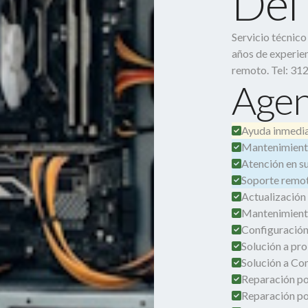
Del 
Servicio técnic
años de experien
remoto. Tel: 31
Agen
Ayuda inmedia
Mantenimient
Atención en su 
Soporte remot
Actualización
Mantenimient
Configuración
Solución a pro
Solución a Co
Reparación por
Reparación po