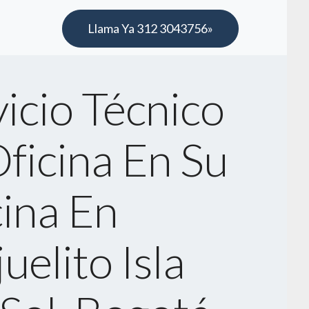
Llama Ya 312 3043756»
icio Técnico
ficina En Su
cina En
uelito Isla