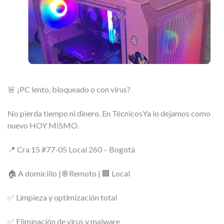
🚨 ¡PC lento, bloqueado o con virus?
No pierda tiempo ni dinero. En TécnicosYa lo dejamos como
nuevo HOY MISMO.
📍 Cra 15 #77-05 Local 260 – Bogotá
🏠 A domicilio | 🌐 Remoto | 🏢 Local
✅ Limpieza y optimización total
✅ Eliminación de virus y malware