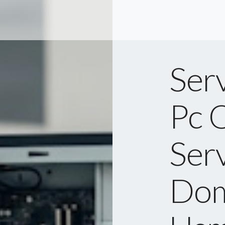
Serv
Pc O
Serv
Dom