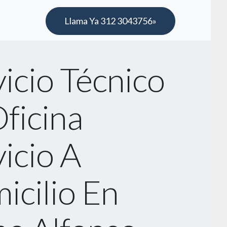
Llama Ya 312 3043756»
icio Técnico
ficina
icio A
icilio En