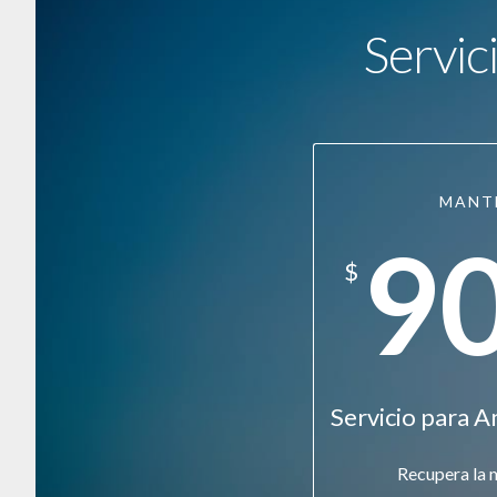
Servic
MANT
9
$
Servicio para A
Recupera la 