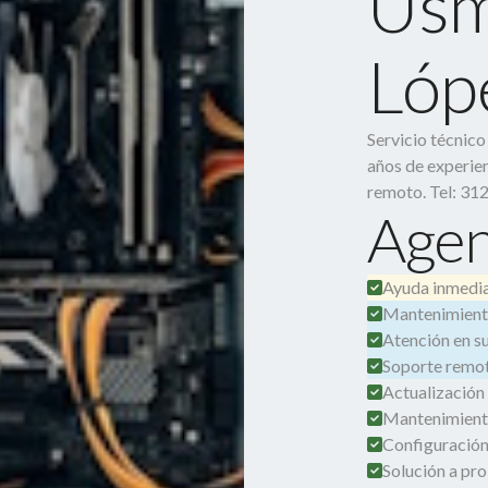
Usm
Lóp
Servicio técnic
años de experien
remoto. Tel: 31
Agen
Ayuda inmedia
Mantenimient
Atención en su 
Soporte remot
Actualización
Mantenimient
Configuración
Solución a pro