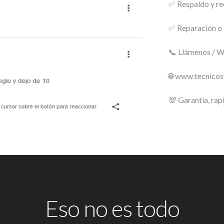
✅ Respaldo y re
✅ Reparación o 
📞 Llámenos / 
🌐 www.tecnico
💯 Garantía, rap
Eso no es todo