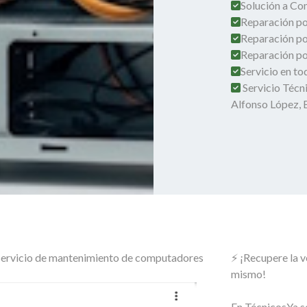
Solución a Co
Reparación por
Reparación po
Reparación por
Servicio en t
Servicio Técn
Alfonso López,
o servicio de mantenimiento de computadores
⚡ ¡Recupere la 
mismo!
En TécnicosYa s