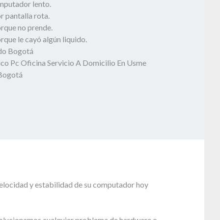
mputador lento.
 pantalla rota.
rque no prende.
que le cayó algún liquido.
odo Bogotá
ico Pc Oficina Servicio A Domicilio En Usme
 Bogotá
velocidad y estabilidad de su computador hoy
olucionamos cualquier problema de hardware o