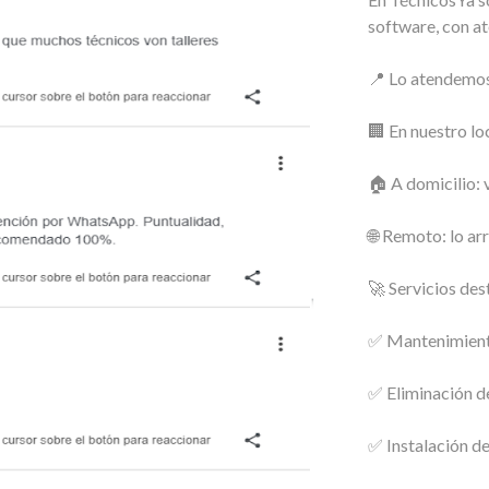
software, con at
📍 Lo atendemos
🏢 En nuestro lo
🏠 A domicilio: 
🌐 Remoto: lo ar
🚀 Servicios des
✅ Mantenimiento
✅ Eliminación de
✅ Instalación d