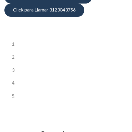
Click para Llamar 3123043756